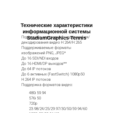
Технические характеристики
информационной системы
Поддержка аппаратного кодирования/
StadiumGraphics Tennis
декодирования видео H.264/H.265
Поддерживаемые форматы
изображений PNG, JPEG*
До 16 SDI/NDI входов
До 16 HDMI/DP выходов**
До 64 IP потоков
До 6 активных (FastSwitch) 1080p50
H.264 IP потоков
Поддержка форматов видео:
480i 59.94
576i 50
720p
23.98/24/25/29.97/30/50/59.94/60